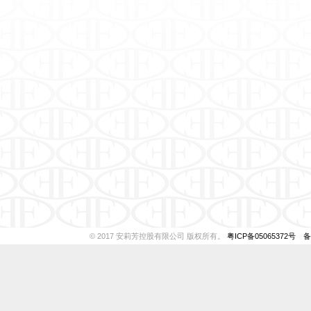
IVU
安朵
露西
© 2017 安莉芳控股有限公司 版权所有。
粤ICP备05065372号
备