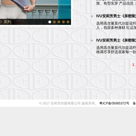
致、有型实穿 产品信息：UD
IVU安莉芳男士《亲密
V》系列
选用高含量莫代尔提花纤
人，包容多种身材 红运加身
IVU安莉芳男士《亲密
选用高含量莫代尔提花纤
格调尽享舒适居家每一刻产
1
© 2017 安莉芳控股有限公司 版权所有。
粤ICP备05065372号
备