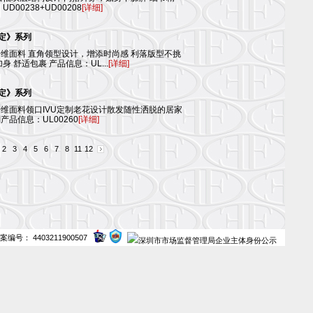
00238+UD00208
[详细]
限定》系列
维面料 直角领型设计，增添时尚感 利落版型不挑
 舒适包裹 产品信息：UL...
[详细]
限定》系列
维面料领口IVU定制老花设计散发随性洒脱的居家
品信息：UL00260
[详细]
2
3
4
5
6
7
8
11
12
案编号： 4403211900507