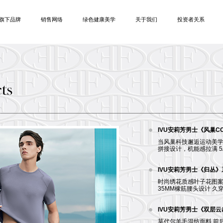
旗下品牌
销售网络
绿色健康美学
关于我们
投资者关系
IVU安莉芳男士《风巢CO
当风巢科技邂逅运动美学
拼接设计，机能感拉满 5
IVU安莉芳男士《归丛》
时尚绣花质感叶子花图案
35MM橡筋腰头设计 久
IVU安莉芳男士《双层
莫代尔羊毛混纺面料 前