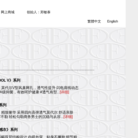
网上商城
创始人：郑敏泰
繁體中文
English
OL V》系列
 莫代尔V型风巢网孔，透气性提升 闪电肩线动态
A级抑菌，有效呵护健康 #透气有型...
[详细]
系列
 精致奢华 采用四向高弹透气莫代尔 舒适亲肤
穿不勒 轻松勾勒商务男士的沉稳与从容...
[详细]
云感衣》系列
后幅双层结构设计 内搭外穿，贴身不臃肿 细节精