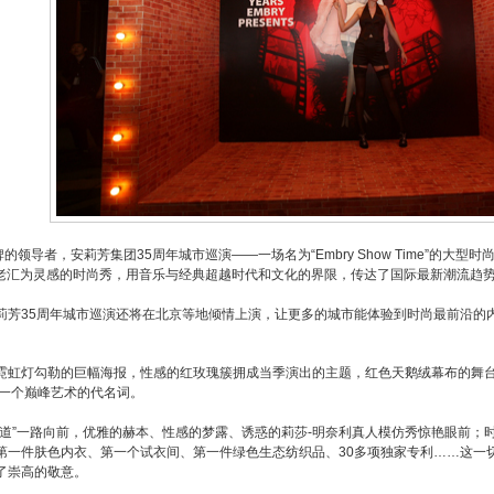
的领导者，安莉芳集团35周年城市巡演——一场名为“Embry Show Time”的
ay百老汇为灵感的时尚秀，用音乐与经典超越时代和文化的界限，传达了国际最新潮流趋
莉芳35周年城市巡演还将在北京等地倾情上演，让更多的城市能体验到时尚最前沿的
霓虹灯勾勒的巨幅海报，性感的红玫瑰簇拥成当季演出的主题，红色天鹅绒幕布的舞台
这是一个巅峰艺术的代名词。
街道”一路向前，优雅的赫本、性感的梦露、诱惑的莉莎-明奈利真人模仿秀惊艳眼前；
第一件肤色内衣、第一个试衣间、第一件绿色生态纺织品、30多项独家专利……这一
了崇高的敬意。