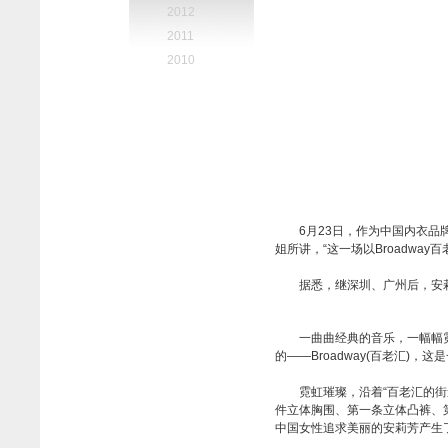
2012
2011
2010
6月23日，作为中国内衣品牌
姐所讲，“这一场以Broadw
据悉，继深圳、广州后，安
百老汇，一场经典的传承与创新
一曲曲经典的音乐，一幅幅
的——Broadway(百老汇)，
霓虹璀璨，沿着“百老汇的
件立体胸围、第一条立体凸裤、
中国女性追求美丽的安莉芳产生