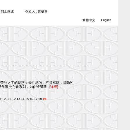
网上商城
创始人：郑敏泰
繁體中文
English
是蕾丝之下的魅惑；最性感的，不是裸露，是隐约
3年浪漫之春系列，为你诠释新...
[详细]
1
2
11
12
13
14
15
16
17
18
19